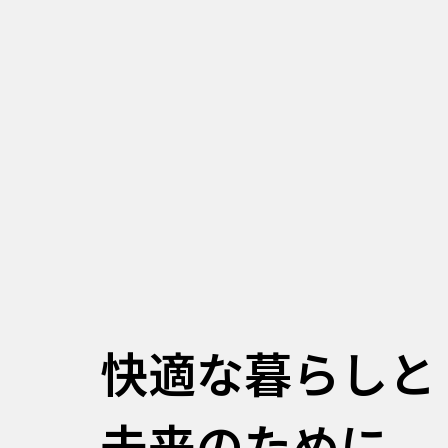
快適な
暮らしと
未来の
ために。