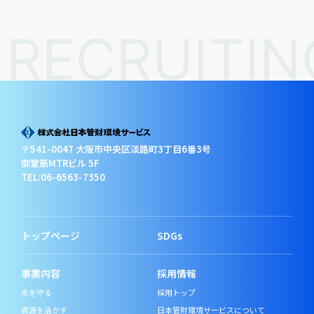
〒541-0047 大阪市中央区淡路町3丁目6番3号
御堂筋MTRビル 5F
TEL:06-6563-7350
トップページ
SDGs
事業内容
採用情報
水を守る
採用トップ
資源を活かす
日本管財環境サービスについて